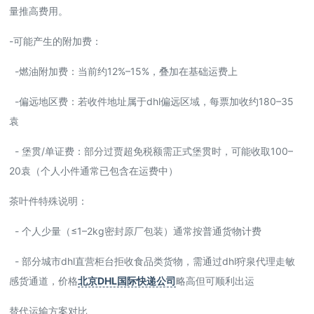
量推高费用。
-可能产生的附加费：
-燃油附加费：当前约12%–15%，叠加在基础运费上
-偏远地区费：若收件地址属于dhl偏远区域，每票加收约180–35
袁
- 堡贯/单证费：部分过贾超免税额需正式堡贯时，可能收取100–
20袁（个人小件通常已包含在运费中）
茶叶件特殊说明：
- 个人少量（≤1–2kg密封原厂包装）通常按普通货物计费
- 部分城市dhl直营柜台拒收食品类货物，需通过dhl狩泉代理走敏
感货通道，价格
北京DHL国际快递公司
略高但可顺利出运
替代运输方案对比