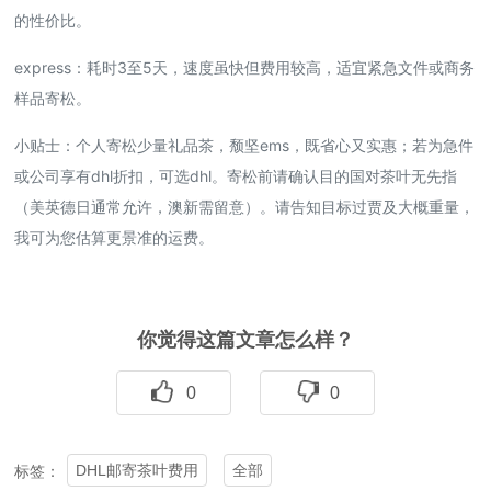
的性价比。
express：耗时3至5天，速度虽快但费用较高，适宜紧急文件或商务
样品寄松。
小贴士：个人寄松少量礼品茶，颓坚ems，既省心又实惠；若为急件
或公司享有dhl折扣，可选dhl。寄松前请确认目的国对茶叶无先指
（美英德日通常允许，澳新需留意）。请告知目标过贾及大概重量，
我可为您估算更景准的运费。
你觉得这篇文章怎么样？
0
0
DHL邮寄茶叶费用
全部
标签：