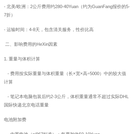
- 北美/欧洲：2公斤费用约280-40Yuan（约为GuanFang报价的5-
7折）
- 运输时间：4-8天，包含清关服务，性价比高
二、影响费用的HeXin因素
1. 重量与体积计算
- 费用按实际重量与体积重量（长×宽×高÷5000）中的较大值
计算
- 笔记本电脑包装后约2-3公斤，体积重量通常不超过实际
DHL
国际快递北京电话
重量
电池附加费