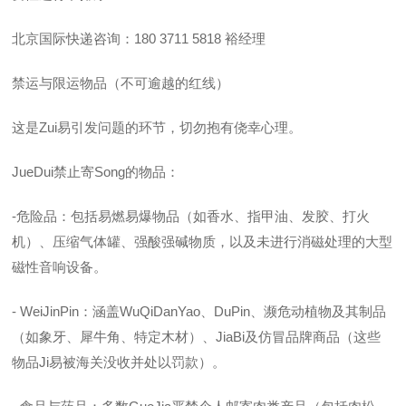
北京国际快递咨询：180 3711 5818 裕经理
禁运与限运物品（不可逾越的红线）
这是Zui易引发问题的环节，切勿抱有侥幸心理。
JueDui禁止寄Song的物品：
-危险品：包括易燃易爆物品（如香水、指甲油、发胶、打火
机）、压缩气体罐、强酸强碱物质，以及未进行消磁处理的大型
磁性音响设备。
- WeiJinPin：涵盖WuQiDanYao、DuPin、濒危动植物及其制品
（如象牙、犀牛角、特定木材）、JiaBi及仿冒品牌商品（这些
物品Ji易被海关没收并处以罚款）。