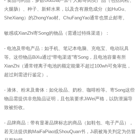
- 食品与药品：多数GuoJia严禁个人邮寄肉类产品（包括肉松、
火腿肠）、种子、新鲜水果，以及含有濒危成分（如HuGu、
SheXiang）的ZhongYao材。ChuFangYao通常也禁止邮寄。
敏感或XianZhi寄Song的物品（需通过特殊渠道）：
- 电池及带电产品：如手机、笔记本电脑、充电宝、电动玩具
等。这些物品BiXu通过“带电渠道”寄Song，且电池容量有所
XianZhi（通常锂离子电池的额定能量不超过100wh可免审批，
超过则需进行鉴定）。
- 液体、粉末及膏体：如化妆品、奶粉、咖啡粉等。寄Song这些
物品需提供非危险品证明，且包装要求JiWei严格，以防泄漏导
致被拒收。
- 品牌商品：带有显著品牌标志的商品（如鞋包、电子产品），
若无法提供购MaiFaPiao或ShouQuan书，Ji易被海关判定为仿冒