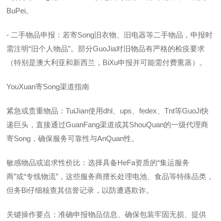
BuPei。
- 二手物品申报：若寄Song旧衣物、旧电器等二手物品，申报时
需注明“旧个人物品”。部分GuoJia对旧物品有严格的检疫要求
（特别是澳大利亚和新西兰，BiXu申报并可能需付费熏蒸）。
YouXuan寄Song渠道指南
紧急或贵重物品：TuiJian使用dhl、ups、fedex、Tnt等GuoJi快
递巨头，直接通过GuanFang渠道或其ShouQuan的一级代理商
寄Song，确保服务可靠性与AnQuan性。
敏感物品或追求性价比：选择具备HeFa资质的“集运服务
商”或“专线物流”，这些服务商擅长处理电池、食品等特殊品类，
但务Bi仔细核查其信誉记录，以防遭遇欺诈。
关键操作要点：准确申报物品信息、确保包装牢固无损、提供