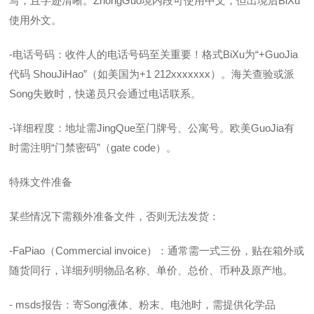
写，且字迹清晰。ZhongGuo境内段可使用中文，但出境后BiXu
使用外文。
-电话号码：收件人的电话号码至关重要！格式BiXu为“+GuoJia
代码 ShouJiHao”（如美国为+1 212xxxxxxx）。海关查验或派
Song失败时，快递员只会通过电话联系。
-详细程度：地址需JingQue至门牌号、公寓号。欧美GuoJia有
时需注明“门禁密码”（gate code）。
特殊文件准备
某些情况下需额外准备文件，否则无法发货：
-FaPiao（Commercial invoice）：通常需一式三份，贴在箱外或
随货同行，详细列明物品名称、单价、总价、币种及原产地。
- msds报告：寄Song液体、粉末、电池时，需提供化学品