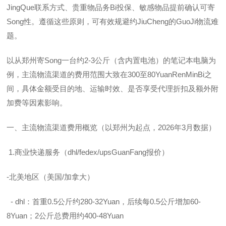
JingQue联系方式、贵重物品务Bi投保、敏感物品提前确认可寄
Song性。遵循这些原则，可有效规避约JiuCheng的GuoJi物流难
题。
以从郑州寄Song一台约2-3公斤（含内置电池）的笔记本电脑为
例，主流物流渠道的费用范围大致在300至80YuanRenMinBi之
间，具体金额受目的地、运输时效、是否享受代理折扣及额外附
加费等因素影响。
一、主流物流渠道费用概览（以郑州为起点，2026年3月数据）
1.商业快递服务（dhl/fedex/upsGuanFang报价）
-北美地区（美国/加拿大）
- dhl：首重0.5公斤约280-32Yuan，后续每0.5公斤增加60-
8Yuan；2公斤总费用约400-48Yuan