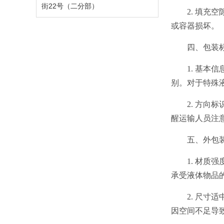
街22号（二分部）
2. 填
或容器损坏。
四、包装
1. 基
别。对于特殊
2. 方向
醒运输人员注
五、外包
1. 材
承受液体物品
2. 尺
因空间不足导