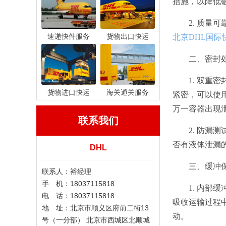
措施，以降低
2. 质
速递快件服务
货物出口快运
北京DHL国际
二、密封
1. 双
货物进口快运
海关通关服务
紧密，可以使
万一容器出现
联系我们
2. 防
否有液体泄漏
DHL
三、缓冲
联系人：裕经理
手 机：18037115818
1. 内
电 话：18037115818
吸收运输过程
地 址：北京市顺义区府前二街13
动。
号（一分部） 北京市西城区北顺城