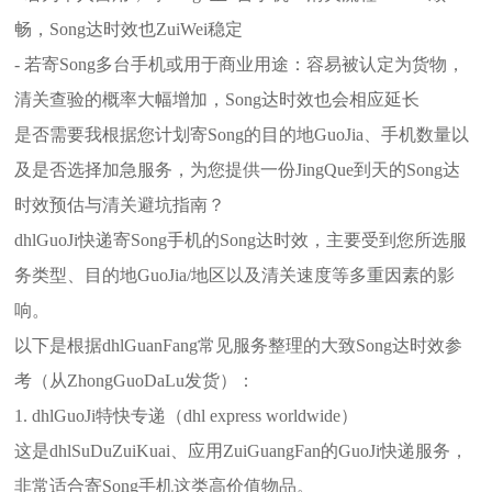
畅，Song达时效也ZuiWei稳定
- 若寄Song多台手机或用于商业用途：容易被认定为货物，
清关查验的概率大幅增加，Song达时效也会相应延长
是否需要我根据您计划寄Song的目的地GuoJia、手机数量以
及是否选择加急服务，为您提供一份JingQue到天的Song达
时效预估与清关避坑指南？
dhlGuoJi快递寄Song手机的Song达时效，主要受到您所选服
务类型、目的地GuoJia/地区以及清关速度等多重因素的影
响。
以下是根据dhlGuanFang常见服务整理的大致Song达时效参
考（从ZhongGuoDaLu发货）：
1. dhlGuoJi特快专递（dhl express worldwide）
这是dhlSuDuZuiKuai、应用ZuiGuangFan的GuoJi快递服务，
非常适合寄Song手机这类高价值物品。