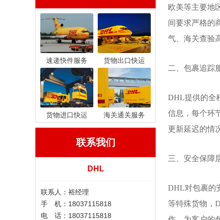
欧美等主要地
间要求严格的
气、海关查验
速递快件服务
货物出口快运
二、包裹追踪
DHL提供的
信息，每个环
货物进口快运
海关通关服务
更新延迟的情
联系我们
三、安全保障
DHL
DHL对包裹
联系人：裕经理
等特殊货物，
手 机：18037115818
电 话：18037115818
作，为客户的